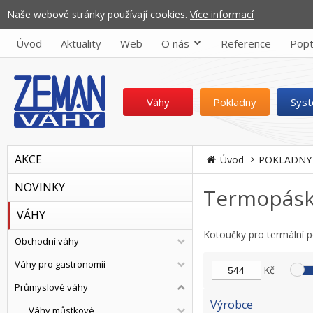
Naše webové stránky používají cookies.
Více informací
Úvod
Aktuality
Web
O nás
Reference
Popt
Váhy
Pokladny
Sys
AKCE
Úvod
POKLADNY
NOVINKY
Termopás
VÁHY
Kotoučky pro termální p
Obchodní váhy
Váhy pro gastronomii
Kč
Průmyslové váhy
Výrobce
Váhy můstkové