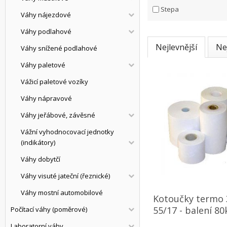
Stepa
Váhy nájezdové
Váhy podlahové
Nejlevnější
Ne
Váhy snížené podlahové
Váhy paletové
Vážicí paletové vozíky
Váhy nápravové
Váhy jeřábové, závěsné
Vážní vyhodnocovací jednotky
(indikátory)
Váhy dobytčí
Váhy visuté jateční (řeznické)
Váhy mostní automobilové
Kotoučky term
55/17 - balení 80
Počítací váhy (poměrové)
Laboratorní váhy