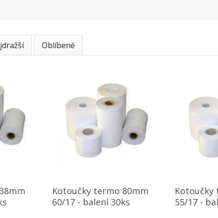
jdražší
Oblíbené
o 38mm
Kotoučky termo 80mm
Kotoučky
ks
60/17 - balení 30ks
55/17 - ba