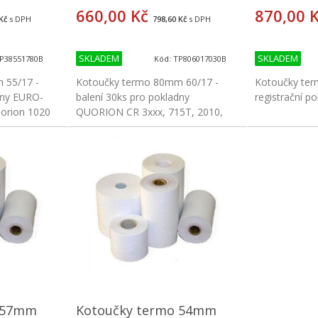
660,00 Kč
870,00 
Kč
s DPH
798,60 Kč
s DPH
SKLADEM
SKLADEM
TP38551780B
Kód: TP806017030B
 55/17 -
Kotoučky termo 80mm 60/17 -
Kotoučky ter
dny EURO-
balení 30ks pro pokladny
registrační p
uorion 1020
QUORION CR 3xxx, 715T, 2010,
2510, SERD ECR-396F ,650F,
tiskárny Birch PRP-080, OK-PRINT,
it
Koupit
STAR TSP-653, WN TH210, LZ
PRP-080FM
o 57mm
Kotoučky termo 54mm