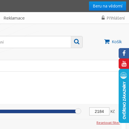
Beru na vědomí
Reklamace
Přihlášení
Košík
Kč
Resetovat filter