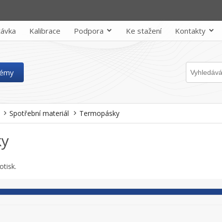
ávka
Kalibrace
Podpora
Ke stažení
Kontakty
témy
Spotřební materiál
Termopásky
ky
otisk.