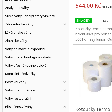
544,00 Kč
658,24 
Analytické váhy
Sušicí váhy - analyzátory vlhkosti
SKLADEM
Kód: 
Zdravotnické váhy
Kotoučky termo 38mm
Lékárenské váhy
balení 80ks pro pokla
500TX, Fasy Junior, Q
Zlatnické váhy
Váhy příjmové a expediční
Koup
Váhy pro technologie a sklady
Váhy přesné technologické
Kontrolní předvážky
Poštovní váhy
Váhy pro domácnost
Váhy restaurační
Příslušenství váhy
Kotoučky term