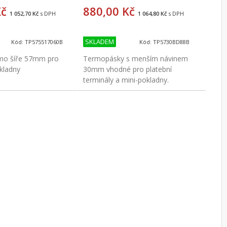
Kč
880,00 Kč
1 052,70 Kč
s DPH
1 064,80 Kč
s DPH
SKLADEM
Kód: TP575517060B
Kód: TP5730BD88B
mo šíře 57mm pro
Termopásky s menším návinem
okladny
30mm vhodné pro platební
terminály a mini-pokladny.
Koupit
Koupit