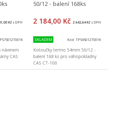
0ks
50/12 - balení 168ks
2 184,00 Kč
31,00 Kč
s DPH
2 642,64 Kč
s DPH
SKLADEM
TP575012T001K
Kód: TP545012T001K
m návinem
Kotoučky termo 54mm 50/12 -
kárny CAS
balení 168 ks pro váhopokladny
CAS CT-100
it
Koupit