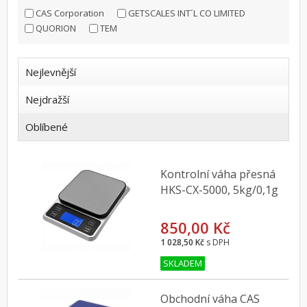
CAS Corporation
GETSCALES INT´L CO LIMITED
QUORION
TEM
Nejlevnější
Nejdražší
Oblíbené
Kontrolní váha přesná
HKS-CX-5000, 5kg/0,1g
850,00 Kč
1 028,50 Kč
s DPH
SKLADEM
Obchodní váha CAS