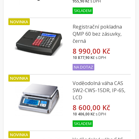
955,90 Kč
s DPH
SKLADEM
NOVINKA
Registrační pokladna
QMP 60 bez zásuvky,
černá
8 990,00 Kč
10 877,90 Kč
s DPH
NA DOTAZ
NOVINKA
Voděodolná váha CAS
SW2-CWS-15DR, IP-65,
LCD
8 600,00 Kč
10 406,00 Kč
s DPH
SKLADEM
NOVINKA