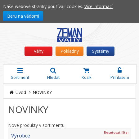
Naše webové stránky používají cookies.
Více informací
Beru na vědomí
Váhy
Pokladny
Systémy
Sortiment
Hledat
Košík
Přihlášení
Úvod
NOVINKY
NOVINKY
Nové produkty v sortimentu.
Resetovat filter
Výrobce