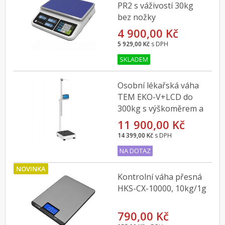
PR2 s váživostí 30kg
bez nožky
4 900,00 Kč
5 929,00 Kč
s DPH
SKLADEM
Osobní lékařská váha
TEM EKO-V+LCD do
300kg s výškoměrem a
ověřením
11 900,00 Kč
14 399,00 Kč
s DPH
NA DOTAZ
NOVINKA
Kontrolní váha přesná
HKS-CX-10000, 10kg/1g
790,00 Kč