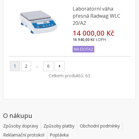
Laboratorní váha
přesná Radwag WLC
20/A2
14 000,00 Kč
16 940,00 Kč
s DPH
NA DOTAZ
...
1
2
6
Celkem produktů: 63
O nákupu
Způsoby dopravy
Způsoby platby
Obchodní podmínky
Reklamační protokol
Poptávka