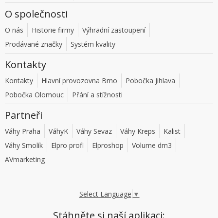
O společnosti
O nás
Historie firmy
Výhradní zastoupení
Prodávané značky
Systém kvality
Kontakty
Kontakty
Hlavní provozovna Brno
Pobočka Jihlava
Pobočka Olomouc
Přání a stížnosti
Partneři
Váhy Praha
VáhyK
Váhy Sevaz
Váhy Kreps
Kalist
Váhy Smolík
Elpro profi
Elproshop
Volume dm3
AVmarketing
Select Language
▼
Stáhněte si naší aplikaci: