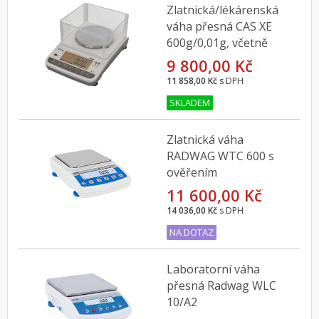
Zlatnická/lékárenská
váha přesná CAS XE
600g/0,01g, včetně
ověření
9 800,00 Kč
11 858,00 Kč
s DPH
SKLADEM
Zlatnická váha
RADWAG WTC 600 s
ověřením
11 600,00 Kč
14 036,00 Kč
s DPH
NA DOTAZ
Laboratorní váha
přesná Radwag WLC
10/A2