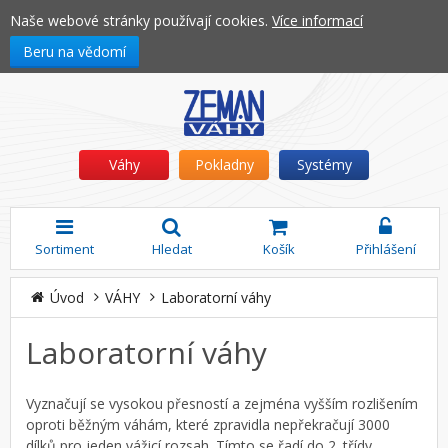
Naše webové stránky používají cookies.
Více informací
Beru na vědomí
Váhy
Pokladny
Systémy
Sortiment
Hledat
Košík
Přihlášení
Úvod
VÁHY
Laboratorní váhy
Laboratorní váhy
Vyznačují se vysokou přesností a zejména vyšším rozlišením
oproti běžným váhám, které zpravidla nepřekračují 3000
dílků pro jeden vážicí rozsah. Tímto se řadí do 2. třídy