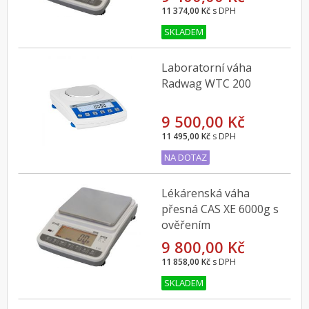
11 374,00 Kč
s DPH
SKLADEM
Laboratorní váha
Radwag WTC 200
9 500,00 Kč
11 495,00 Kč
s DPH
NA DOTAZ
Lékárenská váha
přesná CAS XE 6000g s
ověřením
9 800,00 Kč
11 858,00 Kč
s DPH
SKLADEM