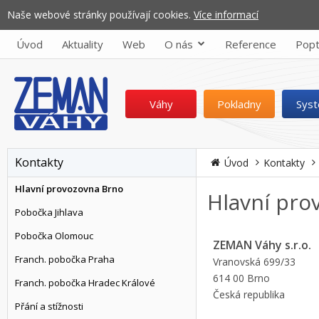
Naše webové stránky používají cookies.
Více informací
Úvod
Aktuality
Web
O nás
Reference
Popt
Váhy
Pokladny
Sys
Kontakty
Úvod
Kontakty
Hlavní provozovna Brno
Hlavní pro
Pobočka Jihlava
Pobočka Olomouc
ZEMAN Váhy s.r.o.
Franch. pobočka Praha
Vranovská 699/33
614 00 Brno
Franch. pobočka Hradec Králové
Česká republika
Přání a stížnosti