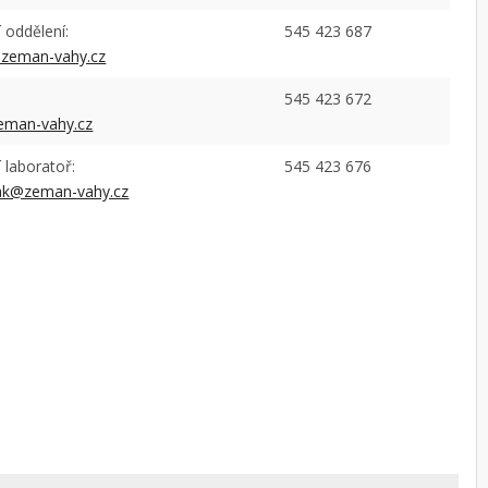
 oddělení:
545 423 687
zeman-vahy.cz
545 423 672
eman-vahy.cz
í laboratoř:
545 423 676
bak@zeman-vahy.cz