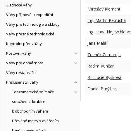
Zlatnické váhy
Miroslav Klement
Váhy příjmové a expediční
Ing. Martin Petrucha
Váhy pro technologie a sklady
Ing. Ivana Nejezchlebo
Váhy přesné technologické
Jana Malá
Kontrolní předvážky
Poštovní váhy
Zdeněk Zeman jr.
Váhy pro domácnost
Radim Kunčar
Váhy restaurační
Bc. Lucie Rysková
Příslušenství váhy
Daniel Burýšek
Tenzometrické snímače
sdružovací krabice
k obchodním váhám
Dřevěné metry s ověřením
k můstkovým váhám