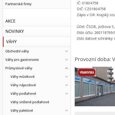
IČ: 01804758
Partnerské firmy
DIČ: CZ01804758
Zápis v OR: Krajský sou
AKCE
Účet: ČSOB, Joštova 5
NOVINKY
číslo účtu: 260118769
číslo datové schránky
VÁHY
Obchodní váhy
Provozní doba: V
Váhy pro gastronomii
Průmyslové váhy
Váhy můstkové
Váhy nájezdové
Váhy podlahové
Váhy snížené podlahové
Váhy paletové