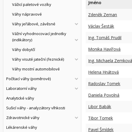
Jméno
Vážicí paletové vozíky
Váhy nápravové
Zdeněk Zeman
Váhy jeřábové, závěsné
Václav Šesták
Vážní vyhodnocovací jednotky
Ing. Tomáš Prudil
(indikátory)
Monika Havířová
Váhy dobytčí
Váhy visuté jateční (řeznické)
Ing. Michaela Zemkov
Váhy mostní automobilové
Helena Hnátová
Počítací váhy (poměrové)
Radoslav Tomek
Laboratorní váhy
Daniela Povolná
Analytické váhy
Libor Babák
Sušicí váhy - analyzátory vlhkosti
Zdravotnické váhy
Tibor Tomek
Lékárenské váhy
Pavel Šmídek