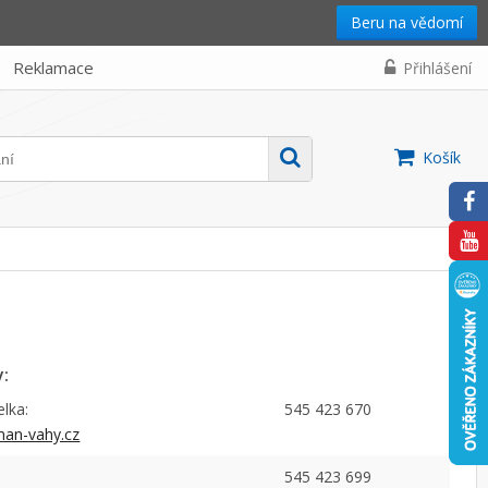
Beru na vědomí
Reklamace
Přihlášení
Košík
:
lka:
545 423 670
an-vahy.cz
545 423 699