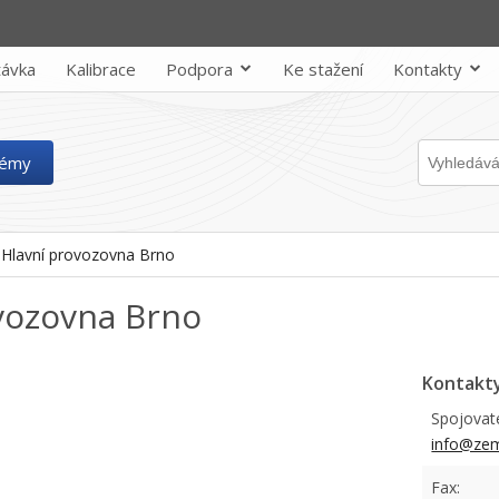
ávka
Kalibrace
Podpora
Ke stažení
Kontakty
témy
Hlavní provozovna Brno
vozovna Brno
Kontakty
Spojovate
info@zem
Fax: