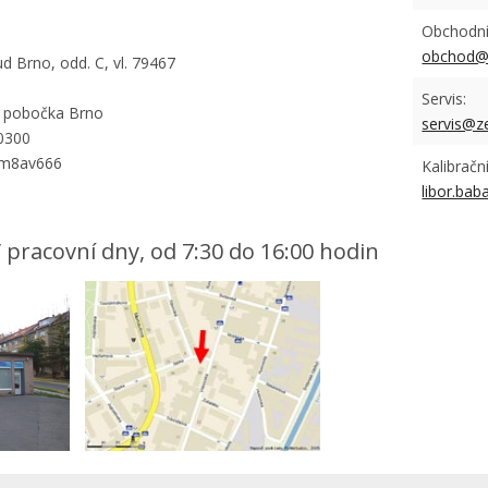
Obchodní
obchod@
d Brno, odd. C, vl. 79467
Servis:
, pobočka Brno
servis@z
/0300
: m8av666
Kalibračn
libor.ba
 pracovní dny, od 7:30 do 16:00 hodin