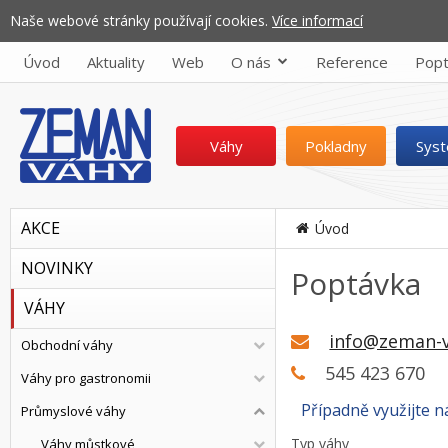
Naše webové stránky používají cookies.
Více informací
Úvod
Aktuality
Web
O nás
Reference
Popt
Váhy
Pokladny
Sys
AKCE
Úvod
NOVINKY
Poptávka
VÁHY
info@zeman-v
Obchodní váhy
545 423 670
Váhy pro gastronomii
Případně využijte 
Průmyslové váhy
Typ váhy
Váhy můstkové