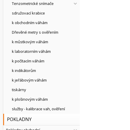
Tenzometrické snímače
sdružovací krabice
k obchodním váhám
Dřevěné metry s ověřením
k můstkovým váhám
k laboratorním váhám
k počítacím váhám
k indikátorům
k jeřábovým váhám
tiskárny
k plošinovým váhám
služby - kalibrace vah, ověření
POKLADNY