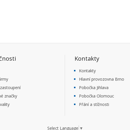
čnosti
Kontakty
Kontakty
firmy
Hlavní provozovna Brno
 zastoupení
Pobočka Jihlava
né značky
Pobočka Olomouc
vality
Přání a stížnosti
Select Language
▼