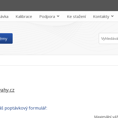
ávka
Kalibrace
Podpora
Ke stažení
Kontakty
témy
ahy.cz
náš poptávkový formulář:
Maximální váž