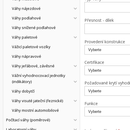
Váhy nájezdové
Váhy podlahové
Přesnost - dílek
Váhy snížené podlahové
Váhy paletové
Provedení konstrukce
Vážicí paletové vozíky
Váhy nápravové
Certifikace
Váhy jeřábové, závěsné
Vážní vyhodnocovací jednotky
(indikátory)
Požadované krytí vyhod
Váhy dobytčí
Váhy visuté jateční (řeznické)
Funkce
Váhy mostní automobilové
Počítací váhy (poměrové)
Laboratorní váhy