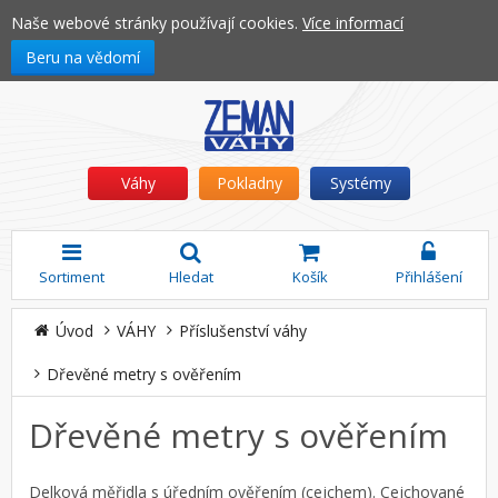
Naše webové stránky používají cookies.
Více informací
Beru na vědomí
Váhy
Pokladny
Systémy
Sortiment
Hledat
Košík
Přihlášení
Úvod
VÁHY
Příslušenství váhy
Dřevěné metry s ověřením
Dřevěné metry s ověřením
Delková měřidla s úředním ověřením (cejchem). Cejchované