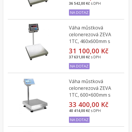
200SC do 60kg
36 542,00 Kč
s DPH
NA DOTAZ
Váha můstková
celonerezová ZEVA
1TC, 460x600mm s
indikátorem CAS CI-
31 100,00 Kč
200SC do 150kg
37 631,00 Kč
s DPH
NA DOTAZ
Váha můstková
celonerezová ZEVA
1TC, 600×600mm s
indikátorem DFWLI do
33 400,00 Kč
150kg
40 414,00 Kč
s DPH
NA DOTAZ