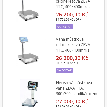
celonerezová ZEVA
1TC, 400×400mm s
indikátorem DFWLI do
26 200,00 Kč
30kg
31 702,00 Kč
s DPH
NA DOTAZ
Váha můstková
celonerezová ZEVA
1TC, 400×400mm s
indikátorem DFWLI do
26 200,00 Kč
60kg
31 702,00 Kč
s DPH
NA DOTAZ
Nerezová můstková
váha ZEVA 1TA,
300x300, s indikátorem
CAS CI-200SC, 6kg
27 000,00 Kč
32 670,00 Kč
s DPH