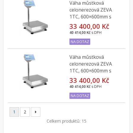
Váha můstková
celonerezová ZEVA
1TC, 600×600mm s
indikátorem DFWLI do
33 400,00 Kč
300kg
40 414,00 Kč
s DPH
NA DOTAZ
Váha můstková
celonerezová ZEVA
1TC, 600×600mm s
indikátorem DFWLI do
33 400,00 Kč
60kg
40 414,00 Kč
s DPH
NA DOTAZ
1
2
Celkem produktů: 15