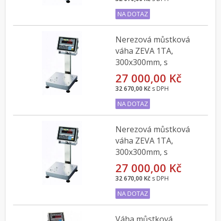
NA DOTAZ
Nerezová můstková
váha ZEVA 1TA,
300x300mm, s
indikátorem CI-200SC,
27 000,00 Kč
15kg
32 670,00 Kč
s DPH
NA DOTAZ
Nerezová můstková
váha ZEVA 1TA,
300x300mm, s
indikátorem CI-200SC,
27 000,00 Kč
30kg
32 670,00 Kč
s DPH
NA DOTAZ
Váha můstková