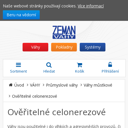
Naše webové stránky používají cookies.
Více informací
Beru na vědomí
Váhy
Pokladny
Systémy
Sortiment
Hledat
Košík
Přihlášení
Úvod
VÁHY
Průmyslové váhy
Váhy můstkové
Ověřitelné celonerezové
Ověřitelné celonerezové
Váhy jsou použitelné i do vlhkých a agresivnějších provozů, či