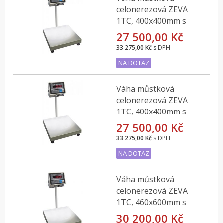
celonerezová ZEVA
1TC, 400x400mm s
indikátorem CI-200SC,
27 500,00 Kč
15kg
33 275,00 Kč
s DPH
NA DOTAZ
Váha můstková
celonerezová ZEVA
1TC, 400x400mm s
indikátorem CAS CI-
27 500,00 Kč
200SC do 30kg
33 275,00 Kč
s DPH
NA DOTAZ
Váha můstková
celonerezová ZEVA
1TC, 460x600mm s
indikátorem CAS CI-
30 200,00 Kč