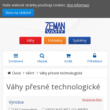
Naše webové stránky používají cookies.
Více informací
Beru na vědomí
Váhy
Pokladny
Systémy
Sortiment
Hledat
Košík
Přihlášení
Úvod
VÁHY
Váhy přesné technologické
Váhy přesné technologické
Resetovat filter
Výrobce
CAS Corporation
GETSCALES INT´L CO LIMITED