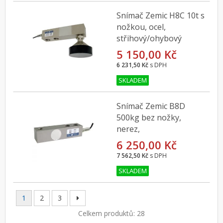
Snímač Zemic H8C 10t s
nožkou, ocel,
střihový/ohybový
5 150,00 Kč
6 231,50 Kč
s DPH
SKLADEM
Snímač Zemic B8D
500kg bez nožky,
nerez,
střihový/ohybový
6 250,00 Kč
7 562,50 Kč
s DPH
SKLADEM
1
2
3
Celkem produktů: 28