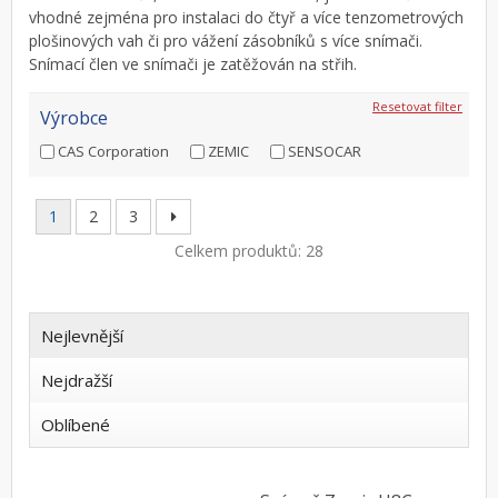
vhodné zejména pro instalaci do čtyř a více tenzometrových
plošinových vah či pro vážení zásobníků s více snímači.
Snímací člen ve snímači je zatěžován na střih.
Resetovat filter
Výrobce
CAS Corporation
ZEMIC
SENSOCAR
1
2
3
Celkem produktů: 28
Nejlevnější
Nejdražší
Oblíbené