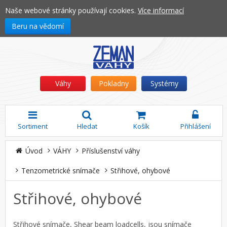
Naše webové stránky používají cookies.
Více informací
Beru na vědomí
Váhy
Pokladny
Systémy
Sortiment
Hledat
Košík
Přihlášení
Úvod
VÁHY
Příslušenství váhy
Tenzometrické snímače
Střihové, ohybové
Střihové, ohybové
Střihové snímače, Shear beam loadcells, jsou snímače