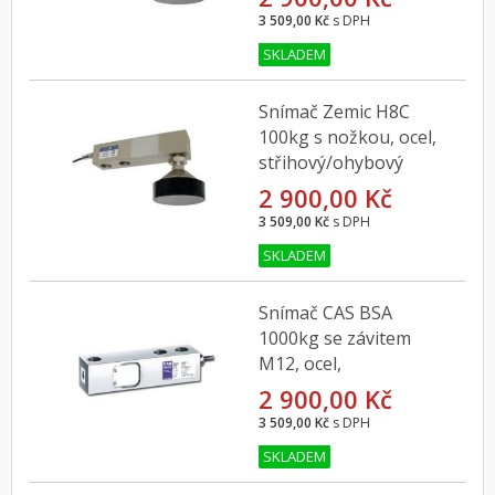
3 509,00 Kč
s DPH
SKLADEM
Snímač Zemic H8C
100kg s nožkou, ocel,
střihový/ohybový
2 900,00 Kč
3 509,00 Kč
s DPH
SKLADEM
Snímač CAS BSA
1000kg se závitem
M12, ocel,
střihový/ohybový
2 900,00 Kč
3 509,00 Kč
s DPH
SKLADEM