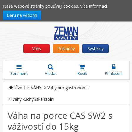
Naše webové stránky používají cookies.
Více informací
Beru na vědomí
Váhy
Pokladny
Systémy
Sortiment
Hledat
Košík
Přihlášení
Úvod
VÁHY
Váhy pro gastronomii
Váhy kuchyňské stolní
Váha na porce CAS SW2 s
váživostí do 15kg