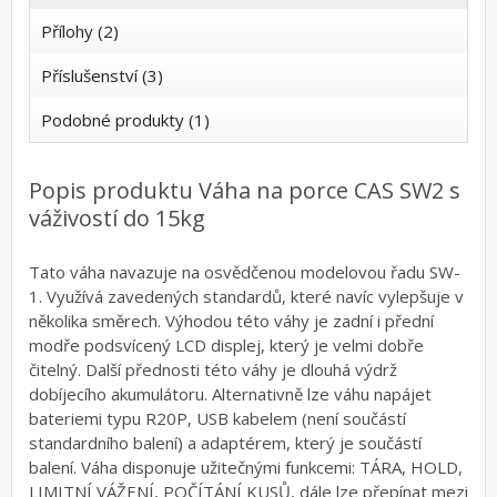
Přílohy (2)
Příslušenství (3)
Podobné produkty (1)
Popis produktu Váha na porce CAS SW2 s
váživostí do 15kg
Tato váha navazuje na osvědčenou modelovou řadu SW-
1. Využívá zavedených standardů, které navíc vylepšuje v
několika směrech. Výhodou této váhy je zadní i přední
modře podsvícený LCD displej, který je velmi dobře
čitelný. Další přednosti této váhy je dlouhá výdrž
dobíjecího akumulátoru. Alternativně lze váhu napájet
bateriemi typu R20P, USB kabelem (není součástí
standardního balení) a adaptérem, který je součástí
balení. Váha disponuje užitečnými funkcemi: TÁRA, HOLD,
LIMITNÍ VÁŽENÍ, POČÍTÁNÍ KUSŮ, dále lze přepínat mezi