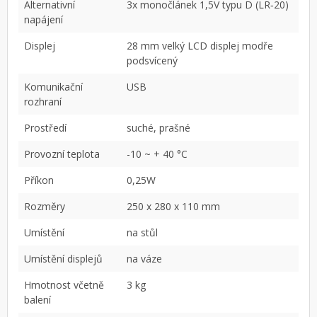
Alternativní
3x monočlánek 1,5V typu D (LR‐20)
napájení
Displej
28 mm velký LCD displej modře
podsvícený
Komunikační
USB
rozhraní
Prostředí
suché, prašné
Provozní teplota
-10 ~ + 40 °C
Příkon
0,25W
Rozměry
250 x 280 x 110 mm
Umístění
na stůl
Umístění displejů
na váze
Hmotnost včetně
3 kg
balení