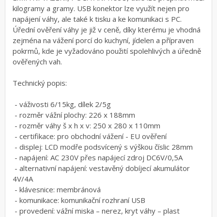
kilogramy a gramy. USB konektor lze využít nejen pro
napájení váhy, ale také k tisku a ke komunikaci s PC.
Úřední ověření váhy je již v ceně, díky kterému je vhodná
zejména na vážení porcí do kuchyní, jídelen a přípraven
pokrmů, kde je vyžadováno použití spolehlivých a úředně
ověřených vah.
Technický popis:
- váživosti 6/15kg, dílek 2/5g
- rozměr vážní plochy: 226 x 188mm
- rozměr váhy š x h x v: 250 x 280 x 110mm
- certifikace: pro obchodní vážení - EU ověření
- displej: LCD modře podsvícený s výškou číslic 28mm
- napájení: AC 230V přes napájecí zdroj DC6V/0,5A
- alternativní napájení: vestavěný dobíjecí akumulátor
4V/4A
- klávesnice: membránová
- komunikace: komunikační rozhraní USB
- provedení: vážní miska – nerez, kryt váhy – plast