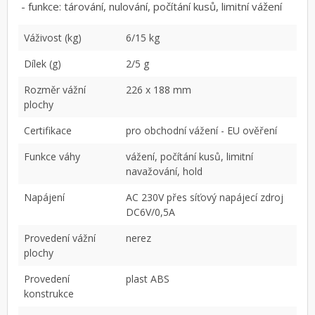
- funkce: tárování, nulování, počítání kusů, limitní vážení
Váživost (kg)
6/15 kg
Dílek (g)
2/5 g
Rozměr vážní
226 x 188 mm
plochy
Certifikace
pro obchodní vážení - EU ověření
Funkce váhy
vážení, počítání kusů, limitní
navažování, hold
Napájení
AC 230V přes síťový napájecí zdroj
DC6V/0,5A
Provedení vážní
nerez
plochy
Provedení
plast ABS
konstrukce